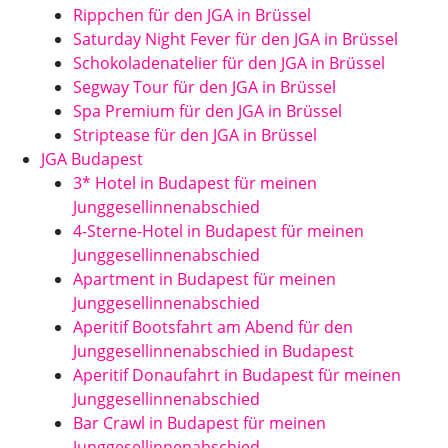
Rippchen für den JGA in Brüssel
Saturday Night Fever für den JGA in Brüssel
Schokoladenatelier für den JGA in Brüssel
Segway Tour für den JGA in Brüssel
Spa Premium für den JGA in Brüssel
Striptease für den JGA in Brüssel
JGA Budapest
3* Hotel in Budapest für meinen
Junggesellinnenabschied
4-Sterne-Hotel in Budapest für meinen
Junggesellinnenabschied
Apartment in Budapest für meinen
Junggesellinnenabschied
Aperitif Bootsfahrt am Abend für den
Junggesellinnenabschied in Budapest
Aperitif Donaufahrt in Budapest für meinen
Junggesellinnenabschied
Bar Crawl in Budapest für meinen
Junggesellinnenabschied