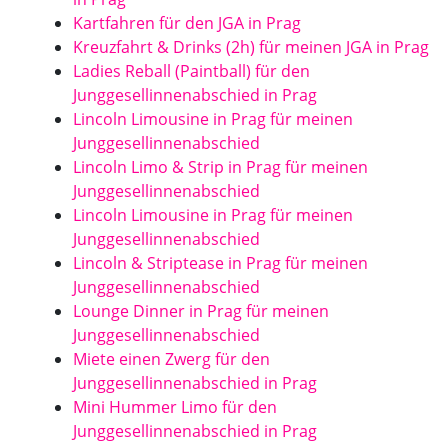
Kartfahren für den JGA in Prag
Kreuzfahrt & Drinks (2h) für meinen JGA in Prag
Ladies Reball (Paintball) für den
Junggesellinnenabschied in Prag
Lincoln Limousine in Prag für meinen
Junggesellinnenabschied
Lincoln Limo & Strip in Prag für meinen
Junggesellinnenabschied
Lincoln Limousine in Prag für meinen
Junggesellinnenabschied
Lincoln & Striptease in Prag für meinen
Junggesellinnenabschied
Lounge Dinner in Prag für meinen
Junggesellinnenabschied
Miete einen Zwerg für den
Junggesellinnenabschied in Prag
Mini Hummer Limo für den
Junggesellinnenabschied in Prag