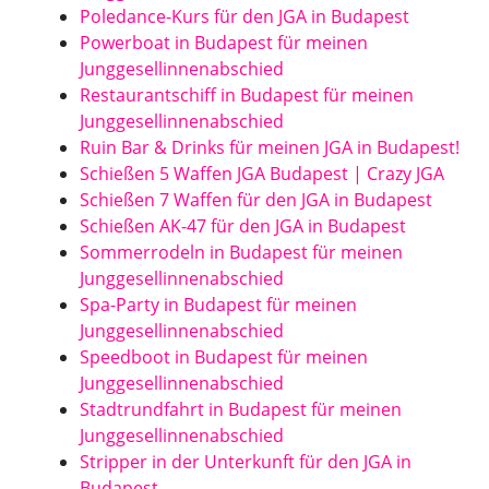
Poledance-Kurs für den JGA in Budapest
Powerboat in Budapest für meinen
Junggesellinnenabschied
Restaurantschiff in Budapest für meinen
Junggesellinnenabschied
Ruin Bar & Drinks für meinen JGA in Budapest!
Schießen 5 Waffen JGA Budapest | Crazy JGA
Schießen 7 Waffen für den JGA in Budapest
Schießen AK-47 für den JGA in Budapest
Sommerrodeln in Budapest für meinen
Junggesellinnenabschied
Spa-Party in Budapest für meinen
Junggesellinnenabschied
Speedboot in Budapest für meinen
Junggesellinnenabschied
Stadtrundfahrt in Budapest für meinen
Junggesellinnenabschied
Stripper in der Unterkunft für den JGA in
Budapest