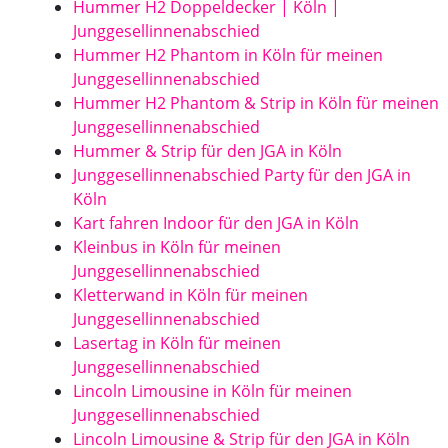
Hummer H2 Doppeldecker | Köln |
Junggesellinnenabschied
Hummer H2 Phantom in Köln für meinen
Junggesellinnenabschied
Hummer H2 Phantom & Strip in Köln für meinen
Junggesellinnenabschied
Hummer & Strip für den JGA in Köln
Junggesellinnenabschied Party für den JGA in
Köln
Kart fahren Indoor für den JGA in Köln
Kleinbus in Köln für meinen
Junggesellinnenabschied
Kletterwand in Köln für meinen
Junggesellinnenabschied
Lasertag in Köln für meinen
Junggesellinnenabschied
Lincoln Limousine in Köln für meinen
Junggesellinnenabschied
Lincoln Limousine & Strip für den JGA in Köln