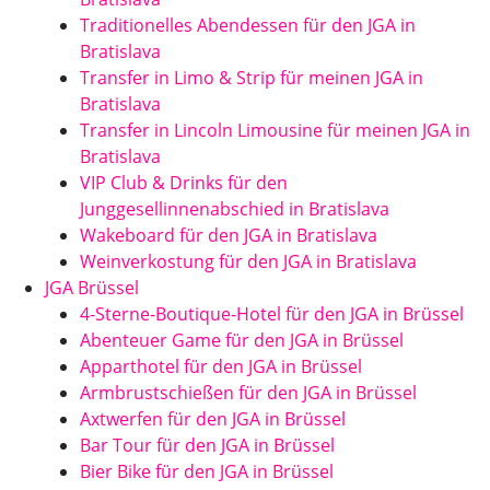
Traditionelles Abendessen für den JGA in
Bratislava
Transfer in Limo & Strip für meinen JGA in
Bratislava
Transfer in Lincoln Limousine für meinen JGA in
Bratislava
VIP Club & Drinks für den
Junggesellinnenabschied in Bratislava
Wakeboard für den JGA in Bratislava
Weinverkostung für den JGA in Bratislava
JGA Brüssel
4-Sterne-Boutique-Hotel für den JGA in Brüssel
Abenteuer Game für den JGA in Brüssel
Apparthotel für den JGA in Brüssel
Armbrustschießen für den JGA in Brüssel
Axtwerfen für den JGA in Brüssel
Bar Tour für den JGA in Brüssel
Bier Bike für den JGA in Brüssel