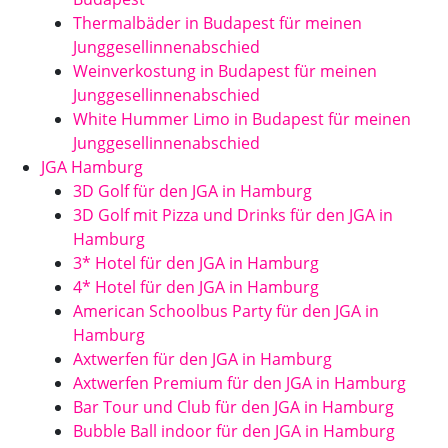
Thermalbäder in Budapest für meinen
Junggesellinnenabschied
Weinverkostung in Budapest für meinen
Junggesellinnenabschied
White Hummer Limo in Budapest für meinen
Junggesellinnenabschied
JGA Hamburg
3D Golf für den JGA in Hamburg
3D Golf mit Pizza und Drinks für den JGA in
Hamburg
3* Hotel für den JGA in Hamburg
4* Hotel für den JGA in Hamburg
American Schoolbus Party für den JGA in
Hamburg
Axtwerfen für den JGA in Hamburg
Axtwerfen Premium für den JGA in Hamburg
Bar Tour und Club für den JGA in Hamburg
Bubble Ball indoor für den JGA in Hamburg