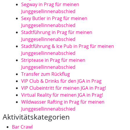
Segway in Prag für meinen
Junggesellinnenabschied
Sexy Butler in Prag für meinen
Junggesellinnenabschied
Stadtführung in Prag für meinen
Junggesellinnenabschied
Stadtführung & Ice Pub in Prag für meinen
Junggesellinnenabschied
Striptease in Prag für meinen
Junggesellinnenabschied
Transfer zum Rückflug
VIP Club & Drinks für den JGA in Prag
VIP Clubeintritt für meinen JGA in Prag!
Virtual Reality für meinen JGA in Prag!
Wildwasser Rafting in Prag für meinen
Junggesellinnenabschied
Aktivitätskategorien
Bar Crawl