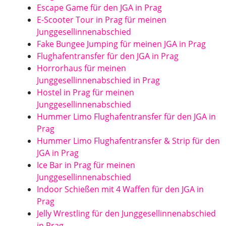
Escape Game für den JGA in Prag
E-Scooter Tour in Prag für meinen
Junggesellinnenabschied
Fake Bungee Jumping für meinen JGA in Prag
Flughafentransfer für den JGA in Prag
Horrorhaus für meinen
Junggesellinnenabschied in Prag
Hostel in Prag für meinen
Junggesellinnenabschied
Hummer Limo Flughafentransfer für den JGA in
Prag
Hummer Limo Flughafentransfer & Strip für den
JGA in Prag
Ice Bar in Prag für meinen
Junggesellinnenabschied
Indoor Schießen mit 4 Waffen für den JGA in
Prag
Jelly Wrestling für den Junggesellinnenabschied
in Prag