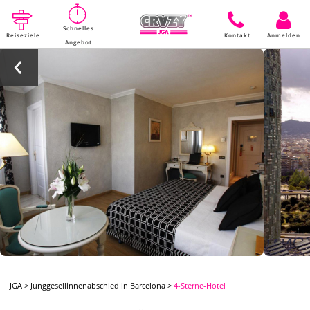
Schnelles
Reiseziele
Kontakt
Anmelden
Angebot
JGA
>
Junggesellinnenabschied in Barcelona
>
4-Sterne-Hotel