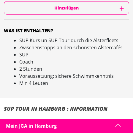
Hinzufügen
WAS IST ENTHALTEN?
SUP Kurs un SUP Tour durch die Alsterfleets
Zwischenstopps an den schönsten Alstercafés
SUP
Coach
2 Stunden
Voraussetzung: sichere Schwimmkenntnis
Min 4 Leuten
SUP TOUR IN HAMBURG : INFORMATION
Erlebt zwei unvergessliche Stunden mit unserem SUP-Coach während
Mein JGA in Hamburg
eures Junggesellinnenabschieds in Hamburg! Entdeckt die Techniken
des Stand-Up-Paddlings und werdet zu echten Profis.