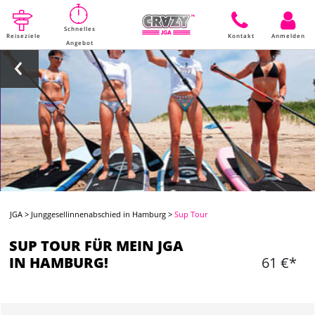
Schnelles
Reiseziele
Kontakt
Anmelden
Angebot
JGA
>
Junggesellinnenabschied in Hamburg
>
Sup Tour
SUP TOUR FÜR MEIN JGA
IN HAMBURG!
61 €*