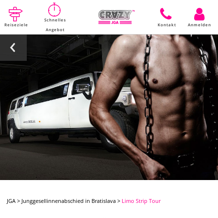
Schnelles
Reiseziele
Kontakt
Anmelden
Angebot
JGA
>
Junggesellinnenabschied in Bratislava
>
Limo Strip Tour