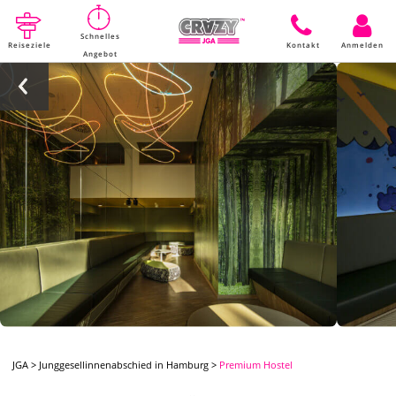
Schnelles
Reiseziele
Kontakt
Anmelden
Angebot
JGA
>
Junggesellinnenabschied in Hamburg
>
Premium Hostel