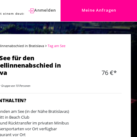
Anmelden
Meine Anfragen
t einem deutschen Berater sprechen.
linnenabschied in Bratislava
>
Tag am See
See für den
ellinnenabschied in
ava
76 €*
er Gruppe von 10 Personen
ENTHALTEN?
unden am See (in der Nähe Bratislavas)
ritt in Beach Club
 und Rücktransfer im privaten Minibus
ersportarten vor Ort verfügbar
aurant vor Ort