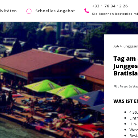
+33 1 76 34 12 26
ivitäten
Schnelles Angebot
Sie koennen kostenlos mi
JGA
>
Junggesel
Tag am 
Jungges
Bratisl
*Pro Person bei ein
WAS IST 
4 St
Eint
Hin-
Wass
Rest