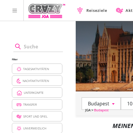
Reiseziele
Akt
Filter
TAGESAKTIVITÄTEN
NACHTAKTIVITÄTEN
UNTERKÜNFTE
Budapest
10
TRANSFER
JGA
>
Budapest
SPORT UND SPIEL
MEINE
UNVERMEIDLICH