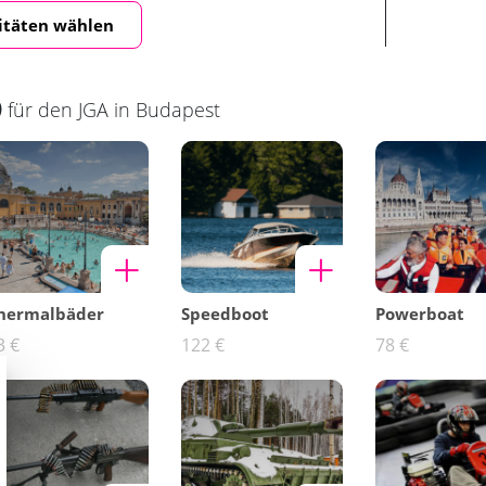
itäten wählen
)
für den JGA in Budapest
hermalbäder
Speedboot
Powerboat
3 €
122 €
78 €