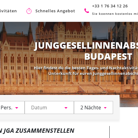
+33 1 76 34 12 26
ivitäten
Schnelles Angebot
Sie koennen kostenlos mi
JUNGGESELLINNENABS
BUDAPEST
Hier findest du die besten Tages- und Nachtaktivit
Unterkunft für euren Junggesellinnenabsch
 Pers.
2 Nächte
N JGA ZUSAMMENSTELLEN