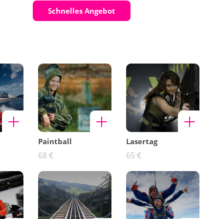
Schnelles Angebot
Paintball
Lasertag
68 €
65 €