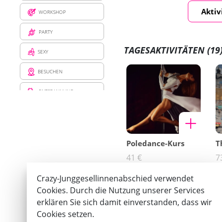
Aktiv
WORKSHOP
PARTY
TAGESAKTIVITÄTEN
(19
SEXY
BESUCHEN
ENTSPANNUNG
ESSEN UND TRINKEN
STREICH
Poledance-Kurs
T
EMPFINDUNG
41 €
7
Crazy-Junggesellinnenabschied verwendet
Cookies. Durch die Nutzung unserer Services
erklären Sie sich damit einverstanden, dass wir
Cookies setzen.