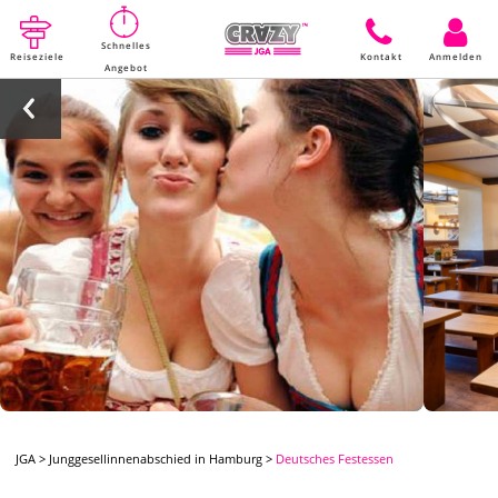
Schnelles
Reiseziele
Kontakt
Anmelden
Angebot
JGA
>
Junggesellinnenabschied in Hamburg
>
Deutsches Festessen