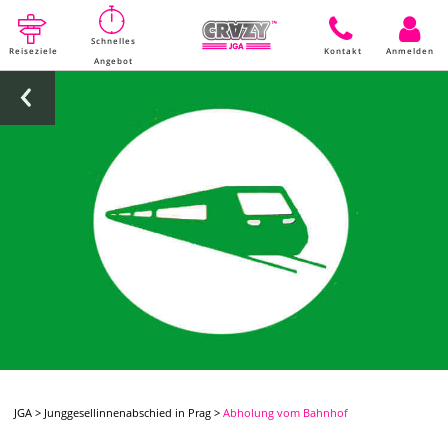
Schnelles
Reiseziele
Kontakt
Anmelden
Angebot
JGA
>
Junggesellinnenabschied in Prag
>
Abholung vom Bahnhof