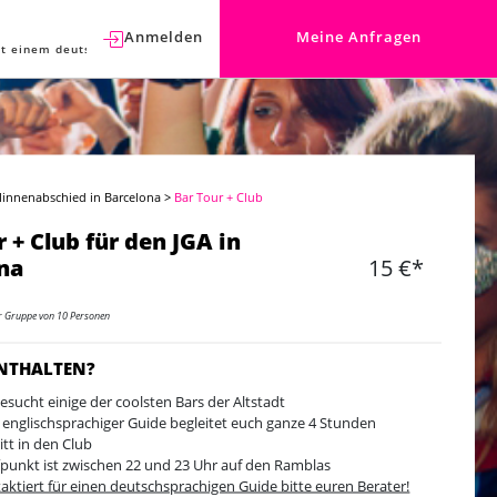
Anmelden
Meine Anfragen
t einem deutschen Berater sprechen.
linnenabschied in Barcelona
>
Bar Tour + Club
 + Club für den JGA in
na
15 €*
er Gruppe von 10 Personen
ENTHALTEN?
besucht einige der coolsten Bars der Altstadt
 englischsprachiger Guide begleitet euch ganze 4 Stunden
ritt in den Club
fpunkt ist zwischen 22 und 23 Uhr auf den Ramblas
aktiert für einen deutschsprachigen Guide bitte euren Berater!