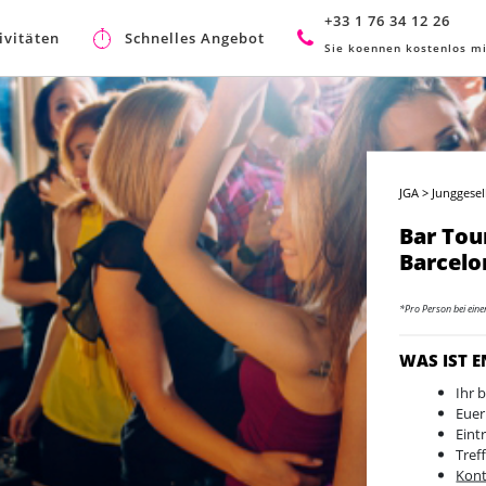
+33 1 76 34 12 26
ivitäten
Schnelles Angebot
Sie koennen kostenlos mi
JGA
>
Junggesel
Bar Tour
Barcelo
*Pro Person bei ein
WAS IST 
Ihr 
Euer
Eint
Tref
Kont