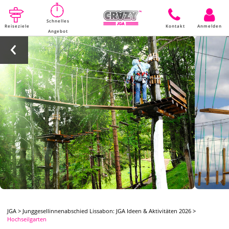
Schnelles
Reiseziele
Kontakt
Anmelden
Angebot
JGA
>
Junggesellinnenabschied Lissabon: JGA Ideen & Aktivitäten 2026
>
Hochseilgarten