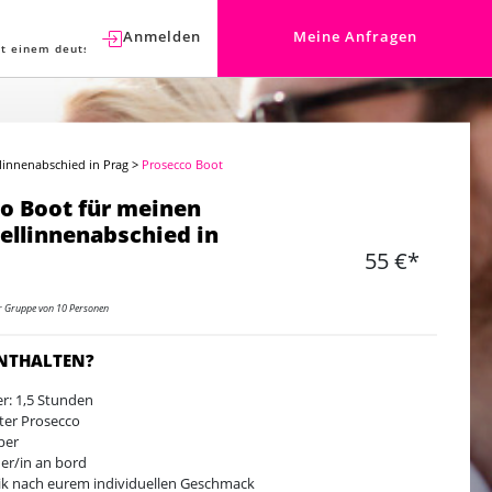
Anmelden
Meine Anfragen
t einem deutschen Berater sprechen.
linnenabschied in Prag
>
Prosecco Boot
o Boot für meinen
ellinnenabschied in
55 €*
er Gruppe von 10 Personen
ENTHALTEN?
r: 1,5 Stunden
iter Prosecco
per
ner/in an bord
k nach eurem individuellen Geschmack