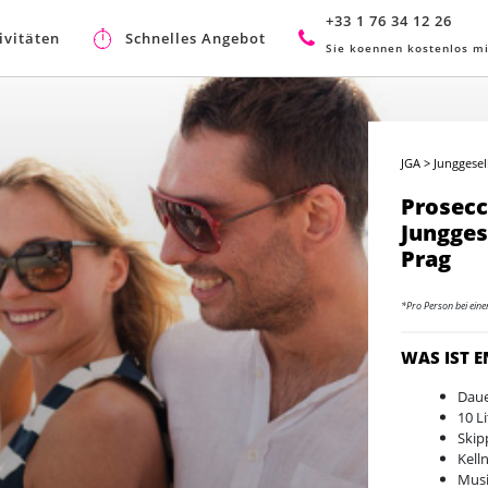
+33 1 76 34 12 26
ivitäten
Schnelles Angebot
Sie koennen kostenlos mi
JGA
>
Junggesel
Prosecc
Jungges
Prag
*Pro Person bei ein
WAS IST 
Daue
10 L
Skip
Kell
Musi