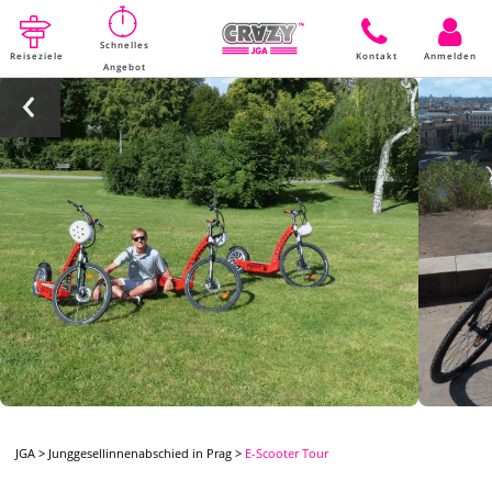
Schnelles
Reiseziele
Kontakt
Anmelden
Angebot
JGA
>
Junggesellinnenabschied in Prag
>
E-Scooter Tour