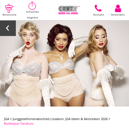
Schnelles
Reiseziele
Kontakt
Anmelden
Angebot
JGA
>
Junggesellinnenabschied Lissabon: JGA Ideen & Aktivitäten 2026
>
Burlesque-Tanzkurs