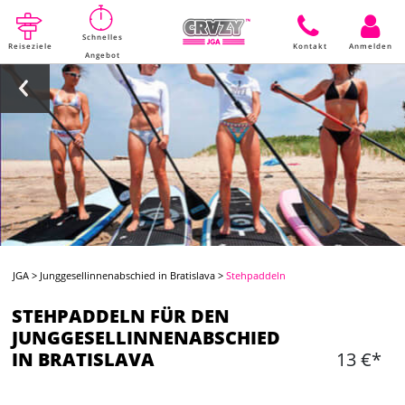
Schnelles
Reiseziele
Kontakt
Anmelden
Angebot
JGA
>
Junggesellinnenabschied in Bratislava
>
Stehpaddeln
STEHPADDELN FÜR DEN
JUNGGESELLINNENABSCHIED
IN BRATISLAVA
13 €*