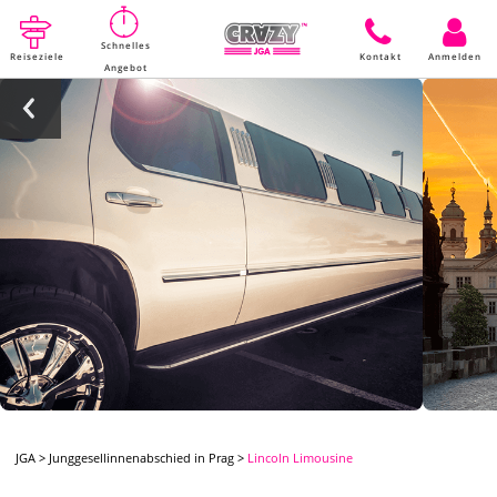
Schnelles
Reiseziele
Kontakt
Anmelden
Angebot
JGA
>
Junggesellinnenabschied in Prag
>
Lincoln Limousine