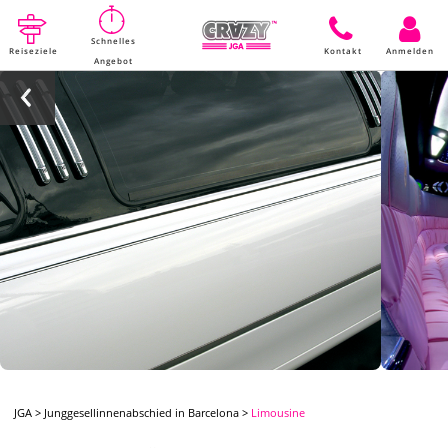
Schnelles
Reiseziele
Kontakt
Anmelden
Angebot
JGA
>
Junggesellinnenabschied in Barcelona
>
Limousine