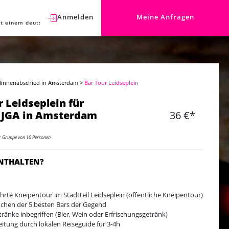
Anmelden
Meine Anfragen
t einem deutschen Berater sprechen.
llinnenabschied in Amsterdam
>
Bar Tour Leidseplein
r Leidseplein für
 JGA in Amsterdam
36 €*
er Gruppe von 10 Personen
ENTHALTEN?
hrte Kneipentour im Stadtteil Leidseplein (öffentliche Kneipentour)
chen der 5 besten Bars der Gegend
tränke inbegriffen (Bier, Wein oder Erfrischungsgetränk)
eitung durch lokalen Reiseguide für 3-4h