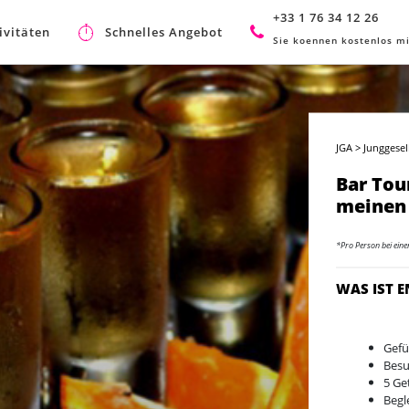
+33 1 76 34 12 26
ivitäten
Schnelles Angebot
Sie koennen kostenlos mi
JGA
>
Junggese
Bar Tou
meinen
*Pro Person bei ein
WAS IST 
Gefü
Besu
5 Ge
Begl