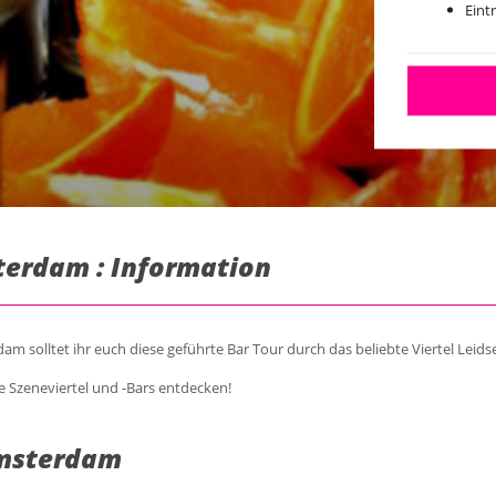
Eint
terdam : Information
m solltet ihr euch diese geführte Bar Tour durch das beliebte Viertel Leidse
e Szeneviertel und -Bars entdecken!
Amsterdam