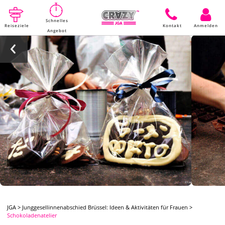
Schnelles
Reiseziele
Kontakt
Anmelden
Angebot
JGA
>
Junggesellinnenabschied Brüssel: Ideen & Aktivitäten für Frauen
>
Schokoladenatelier