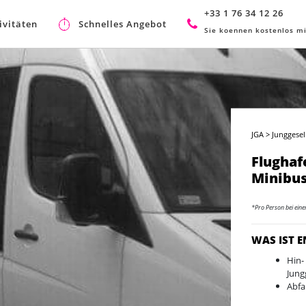
+33 1 76 34 12 26
ivitäten
Schnelles Angebot
Sie koennen kostenlos mi
JGA
>
Junggesel
Flughaf
Minibus
*Pro Person bei ein
WAS IST 
Hin-
Jung
Abfa