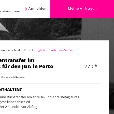
Anmelden
Meine Anfragen
t einem deutschen Berater sprechen.
linnenabschied in Porto
>
Flughafentransfer im Minibus
entransfer im
 für den JGA in Porto
77 €*
er Gruppe von 10 Personen
ENTHALTEN?
 und Rücktransfer am Anreise- und Abreistetag eures
gesellinnenabschied
hrt 2 Stunden vor Abflug