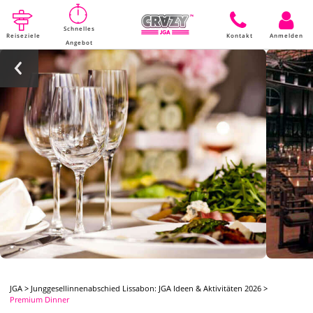
Schnelles
Reiseziele
Kontakt
Anmelden
Angebot
JGA
>
Junggesellinnenabschied Lissabon: JGA Ideen & Aktivitäten 2026
>
Premium Dinner