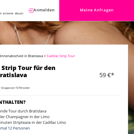
Anmelden
Meine Anfragen
t einem deutschen Berater sprechen.
linnenabschied in Bratislava
>
Cadillac Strip Tour
 Strip Tour für den
Bratislava
59 €*
er Gruppe von 10 Personen
ENTHALTEN?
unde Tour durch Bratislava
ler Champagner in der Limo
inuten Striptease in der Cadillac Limo
mal 12 Personen