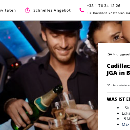
+33 1 76 34 12 26
ivitäten
Schnelles Angebot
Sie koennen kostenlos mi
JGA
>
Junggesel
Cadillac
JGA in 
*Pro Person bei ein
WAS IST 
1 St
Loka
15 M
Maxi