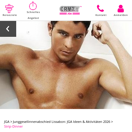
Schnelles
Reiseziele
Kontakt
Anmelden
Angebot
JGA
>
Junggesellinnenabschied Lissabon: JGA Ideen & Aktivitäten 2026
>
Strip-Dinner