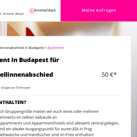
Anmelden
Meine Anfragen
t einem deutschen Berater sprechen.
llinnenabschied in Budapest
>
Apartment
nt in Budapest für
ellinnenabschied
50 €*
er Gruppe von 10 Personen
ENTHALTEN?
ach Gruppengröße mieten wir euch eines oder mehrere
rtments im selben Gebäude an
Appartments und Appartmenthotels sind allesamt zentral gelegen,
sind ein idealer Ausgangspunkt für euren JGA in Prag
Bettwäsche und Handtücher sind im Preis enthalten!