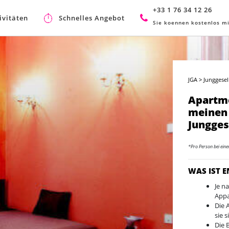
+33 1 76 34 12 26
ivitäten
Schnelles Angebot
Sie koennen kostenlos mi
JGA
>
Junggese
Apartme
meinen
Jungges
*Pro Person bei ein
WAS IST 
Je n
Appa
Die 
sie 
Die 