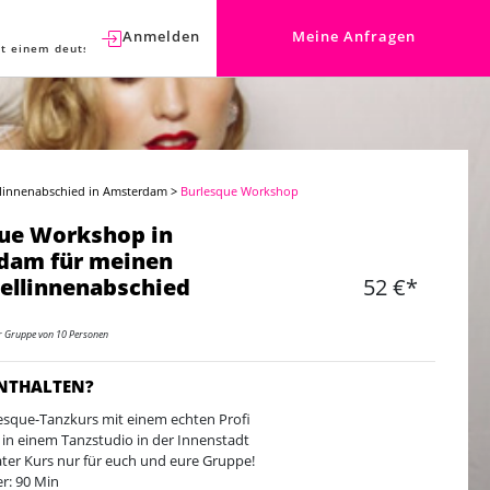
Anmelden
Meine Anfragen
t einem deutschen Berater sprechen.
llinnenabschied in Amsterdam
>
Burlesque Workshop
ue Workshop in
dam für meinen
ellinnenabschied
52 €*
er Gruppe von 10 Personen
ENTHALTEN?
esque-Tanzkurs mit einem echten Profi
 in einem Tanzstudio in der Innenstadt
ater Kurs nur für euch und eure Gruppe!
r: 90 Min