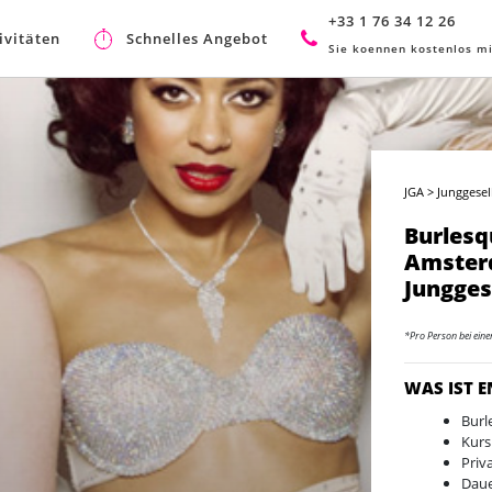
+33 1 76 34 12 26
ivitäten
Schnelles Angebot
Sie koennen kostenlos mi
JGA
>
Junggese
Burlesq
Amster
Jungges
*Pro Person bei ein
WAS IST 
Burl
Kurs
Priv
Daue