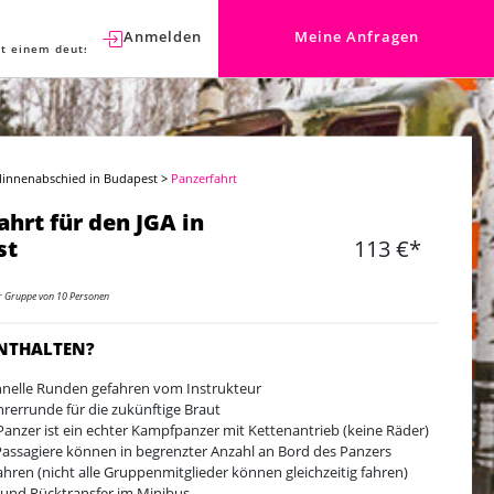
Anmelden
Meine Anfragen
t einem deutschen Berater sprechen.
llinnenabschied in Budapest
>
Panzerfahrt
ahrt für den JGA in
st
113 €*
er Gruppe von 10 Personen
ENTHALTEN?
hnelle Runden gefahren vom Instrukteur
hrerrunde für die zukünftige Braut
Panzer ist ein echter Kampfpanzer mit Kettenantrieb (keine Räder)
Passagiere können in begrenzter Anzahl an Bord des Panzers
ahren (nicht alle Gruppenmitglieder können gleichzeitig fahren)
 und Rücktransfer im Minibus