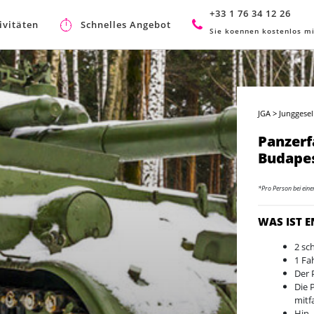
+33 1 76 34 12 26
ivitäten
Schnelles Angebot
Sie koennen kostenlos mi
JGA
>
Junggese
Panzerf
Budape
*Pro Person bei ein
WAS IST 
2 sc
1 Fa
Der 
Die 
mitf
Hin-