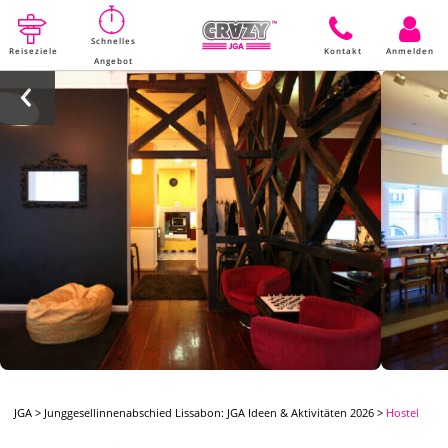
Schnelles
Reiseziele
Kontakt
Anmelden
Angebot
JGA
>
Junggesellinnenabschied Lissabon: JGA Ideen & Aktivitäten 2026
>
Hostel