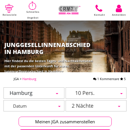
Schnelles
Reiseziele
Kontakt
Anmelden
Angebot
JUNGGESELLINNENABSCHIED
IN HAMBURG
Hier findest du die besten Tages- und Nachtaktivitäten
mit der passenden Unterkunft für euren
Junggesellinnenabschied in Hamburg
JGA
>
Hamburg
1 Kommentare
5
Hamburg
10 Pers.
2 Nächte
Meinen JGA zusammenstellen