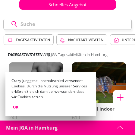
Schnelles Angebot
TAGESAKTIVITÄTEN
NACHTAKTIVITÄTEN
UNTER
TAGESAKTIVITÄTEN
(13)
JGA Tagesaktivitäten in Hamburg
Crazy-Junggesellinnenabschied verwendet
Cookies. Durch die Nutzung unserer Services
erklären Sie sich damit einverstanden, dass
wir Cookies setzen.
OK
Sexy Wake-Up
Bubble Ball indoor
24 €
61 €
Mein JGA in Hamburg