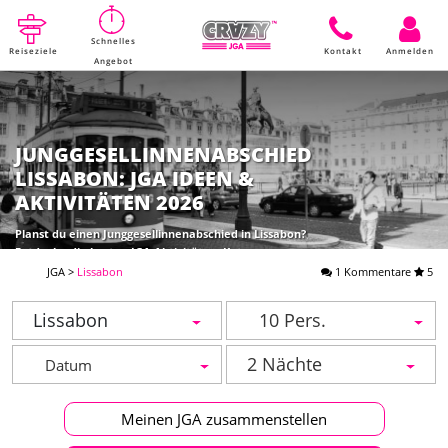
Schnelles
Reiseziele
Kontakt
Anmelden
Angebot
JUNGGESELLINNENABSCHIED
LISSABON: JGA IDEEN &
AKTIVITÄTEN 2026
Planst du einen Junggesellinnenabschied in Lissabon?
Entdecke die besten JGA Aktivitäten: Katamaran,
Prosecco Bike, Spa & Pole Dance. Jetzt Angebot
JGA
>
Lissabon
1 Kommentare
5
anfordern!
Lissabon
10 Pers.
2 Nächte
Meinen JGA zusammenstellen