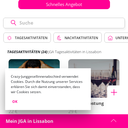
Schnelles Angebot
TAGESAKTIVITÄTEN
NACHTAKTIVITÄTEN
UNTER
TAGESAKTIVITÄTEN
(24)
JGA Tagesaktivitäten in Lissabon
Crazy-Junggesellinnenabschied verwendet
Cookies. Durch die Nutzung unserer Services
erklären Sie sich damit einverstanden, dass
wir Cookies setzen.
OK
Sexy Wake Up
Weinverkostung
22 €
29 €
Mein JGA in Lissabon