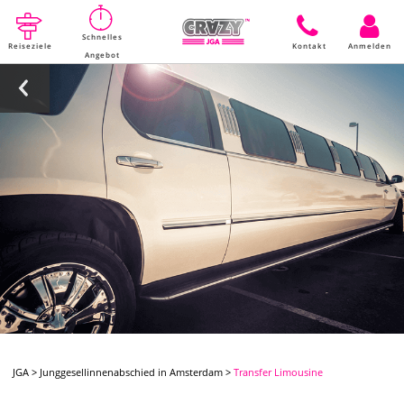
Schnelles
Reiseziele
Kontakt
Anmelden
Angebot
JGA
>
Junggesellinnenabschied in Amsterdam
>
Transfer Limousine