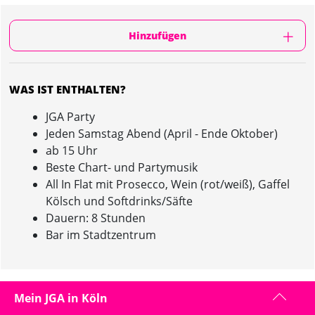
Hinzufügen
WAS IST ENTHALTEN?
JGA Party
Jeden Samstag Abend (April - Ende Oktober)
ab 15 Uhr
Beste Chart- und Partymusik
All In Flat mit Prosecco, Wein (rot/weiß), Gaffel
Kölsch und Softdrinks/Säfte
Dauern: 8 Stunden
Bar im Stadtzentrum
JUNGGESELLINNENABSCHIED PARTY IN KÖLN :
Mein JGA in Köln
INFORMATION