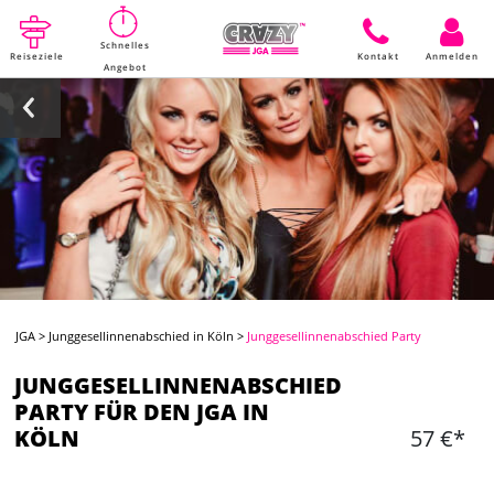
Schnelles
Reiseziele
Kontakt
Anmelden
Angebot
JGA
>
Junggesellinnenabschied in Köln
>
Junggesellinnenabschied Party
JUNGGESELLINNENABSCHIED
PARTY FÜR DEN JGA IN
KÖLN
57 €*