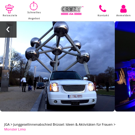
Schnelles
Reiseziele
Kontakt
Anmelden
Angebot
JGA
>
Junggesellinnenabschied Brüssel: Ideen & Aktivitäten für Frauen
>
Monster Limo