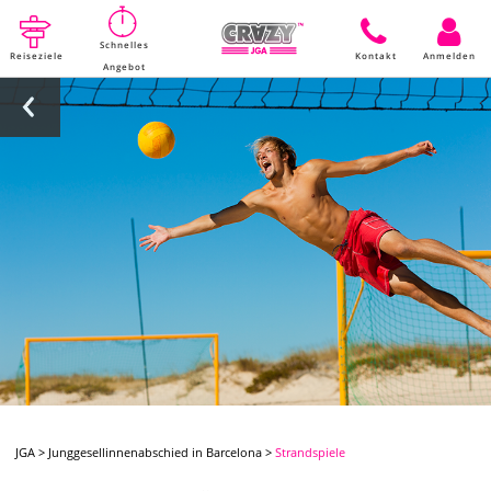
Schnelles
Reiseziele
Kontakt
Anmelden
Angebot
JGA
>
Junggesellinnenabschied in Barcelona
>
Strandspiele