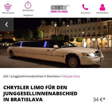
Schnelles
Reiseziele
Kontakt
Anmelden
Angebot
JGA
>
Junggesellinnenabschied in Bratislava
>
Chrysler Limo
CHRYSLER LIMO FÜR DEN
JUNGGESELLINNENABSCHIED
IN BRATISLAVA
34 €*