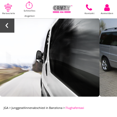
Schnelles
Reiseziele
Kontakt
Anmelden
Angebot
JGA
>
Junggesellinnenabschied in Barcelona
>
Flughafentaxi