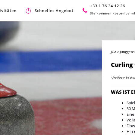
+33 1 76 34 12 26
ivitäten
Schnelles Angebot
Sie koennen kostenlos mi
JGA
>
Junggesel
Curling
*Pro Person bei ein
WAS IST 
Spie
30 M
Eine
Voll
Einw
Hin-