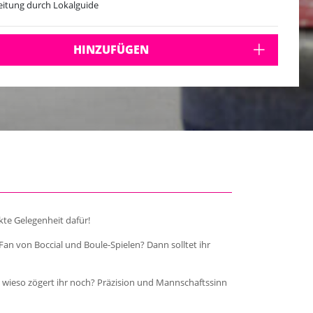
eitung durch Lokalguide
iel mit bis zu 10 Personen möglich
HINZUFÜGEN
kte Gelegenheit dafür!
Fan von Boccial und Boule-Spielen? Dann solltet ihr
so, wieso zögert ihr noch? Präzision und Mannschaftssinn