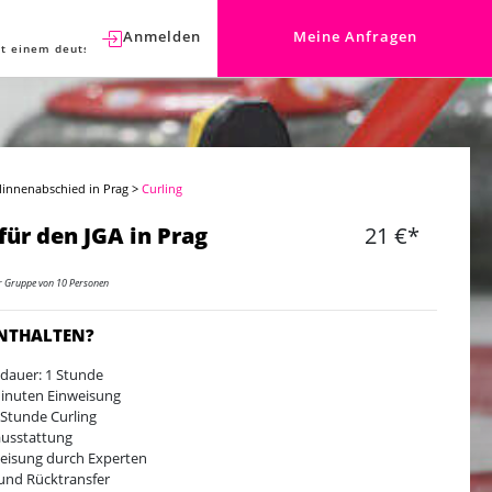
Anmelden
Meine Anfragen
t einem deutschen Berater sprechen.
linnenabschied in Prag
>
Curling
 für den JGA in Prag
21 €*
er Gruppe von 10 Personen
ENTHALTEN?
ldauer: 1 Stunde
inuten Einweisung
 Stunde Curling
ausstattung
eisung durch Experten
und Rücktransfer