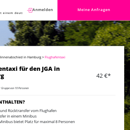
Anmelden
Meine Anfragen
t einem deutschen Berater sprechen.
llinnenabschied in Hamburg
>
Flughafentaxi
entaxi für den JGA in
rg
42 €*
er Gruppe von 10 Personen
ENTHALTEN?
 und Rücktransfer vom Flughafen
sfer in einem Minibus
Minibus bietet Platz für maximal 8 Personen