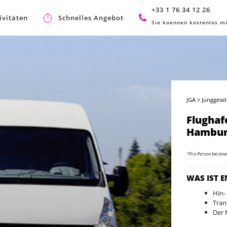
+33 1 76 34 12 26
ivitäten
Schnelles Angebot
Sie koennen kostenlos mi
JGA
>
Junggese
Flughaf
Hambu
*Pro Person bei ein
WAS IST 
Hin-
Tran
Der 