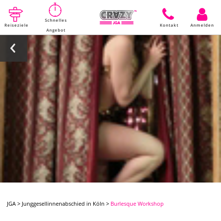
Schnelles
Reiseziele
Kontakt
Anmelden
Angebot
JGA
>
Junggesellinnenabschied in Köln
>
Burlesque Workshop