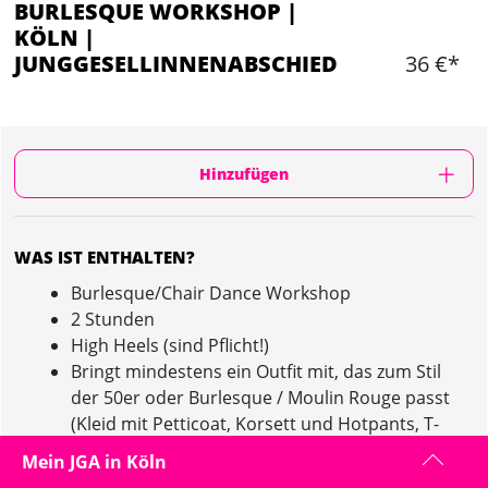
BURLESQUE WORKSHOP |
KÖLN |
JUNGGESELLINNENABSCHIED
36 €*
Hinzufügen
WAS IST ENTHALTEN?
Burlesque/Chair Dance Workshop
2 Stunden
High Heels (sind Pflicht!)
Bringt mindestens ein Outfit mit, das zum Stil
der 50er oder Burlesque / Moulin Rouge passt
(Kleid mit Petticoat, Korsett und Hotpants, T-
Shirt (am besten in Rot) mit schwarzer Shorts, ...)
Mein JGA in Köln
Max 12 Leuten