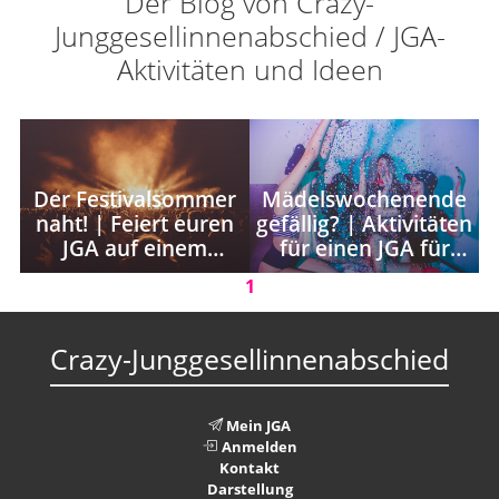
Der Blog von Crazy-
Junggesellinnenabschied / JGA-
Aktivitäten und Ideen
Der Festivalsommer
Mädelswochenende
naht! | Feiert euren
gefällig? | Aktivitäten
JGA auf einem
für einen JGA für
Festival!
Frauen
1
Crazy-Junggesellinnenabschied
Mein JGA
Anmelden
Kontakt
Darstellung