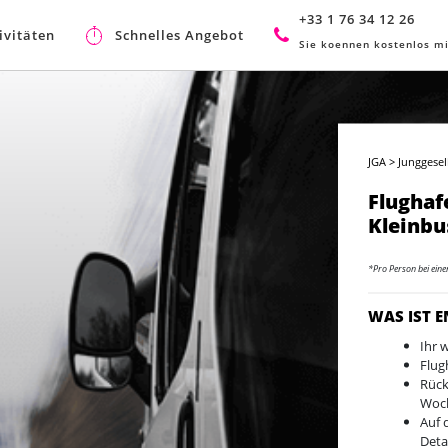
+33 1 76 34 12 26
ivitäten
Schnelles Angebot
Sie koennen kostenlos mi
JGA
>
Junggesel
Flughaf
Kleinbu
*Pro Person bei ein
WAS IST 
Ihr 
Flug
Rück
Woc
Auf 
Deta