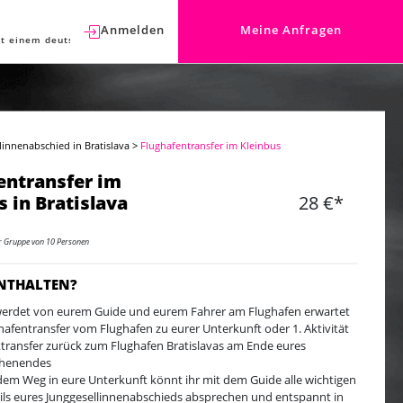
Anmelden
Meine Anfragen
t einem deutschen Berater sprechen.
linnenabschied in Bratislava
>
Flughafentransfer im Kleinbus
entransfer im
s in Bratislava
28 €*
er Gruppe von 10 Personen
ENTHALTEN?
werdet von eurem Guide und eurem Fahrer am Flughafen erwartet
hafentransfer vom Flughafen zu eurer Unterkunft oder 1. Aktivität
transfer zurück zum Flughafen Bratislavas am Ende eures
henendes
dem Weg in eure Unterkunft könnt ihr mit dem Guide alle wichtigen
ils eures Junggesellinnenabschieds absprechen und entspannt in