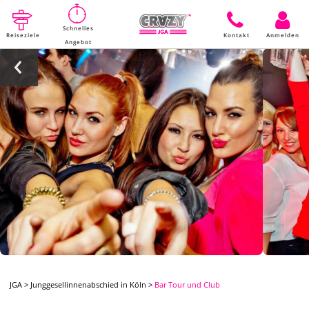
Schnelles
Reiseziele
Kontakt
Anmelden
Angebot
JGA
>
Junggesellinnenabschied in Köln
>
Bar Tour und Club