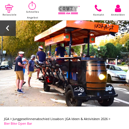
Schnelles
Reiseziele
Kontakt
Anmelden
Angebot
JGA
>
Junggesellinnenabschied Lissabon: JGA Ideen & Aktivitäten 2026
>
Bier Bike Open Bar