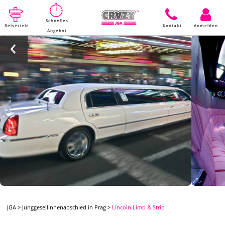
Schnelles
Reiseziele
Kontakt
Anmelden
Angebot
JGA
>
Junggesellinnenabschied in Prag
>
Lincoln Limo & Strip