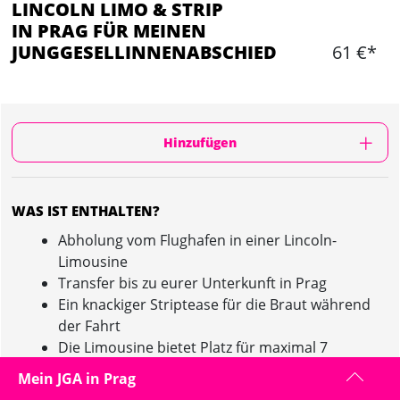
LINCOLN LIMO & STRIP
IN PRAG FÜR MEINEN
JUNGGESELLINNENABSCHIED
61 €*
Hinzufügen
WAS IST ENTHALTEN?
Abholung vom Flughafen in einer Lincoln-
Limousine
Transfer bis zu eurer Unterkunft in Prag
Ein knackiger Striptease für die Braut während
der Fahrt
Die Limousine bietet Platz für maximal 7
Personen exklusive Stripper, sonst wird's nur
Mein JGA in Prag
enger als es euch lieb ist.