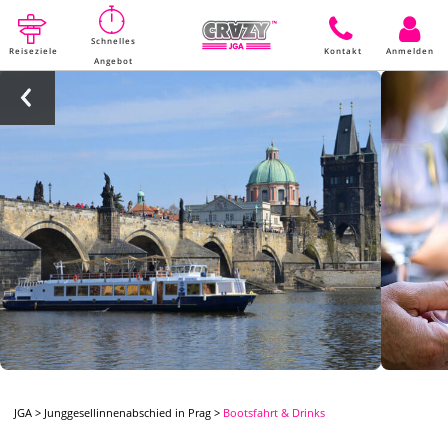
Schnelles
Reiseziele
Kontakt
Anmelden
Angebot
JGA
>
Junggesellinnenabschied in Prag
>
Bootsfahrt & Drinks