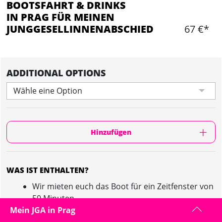
BOOTSFAHRT & DRINKS
IN PRAG FÜR MEINEN
JUNGGESELLINNENABSCHIED
67 €*
ADDITIONAL OPTIONS
Wähle eine Option
Hinzufügen
WAS IST ENTHALTEN?
Wir mieten euch das Boot für ein Zeitfenster von
50 Minuten
Einen Kapitän bekommt ihr natürlich gestellt
Mein JGA in Prag
Ihr begebt euch auf eine Rundfahrt auf der