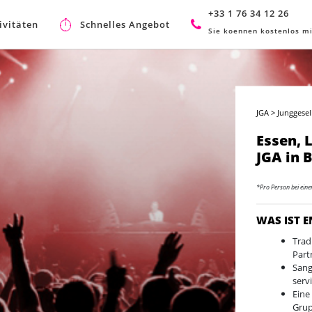
+33 1 76 34 12 26
ivitäten
Schnelles Angebot
Sie koennen kostenlos mi
JGA
>
Junggesel
Essen, 
JGA in 
*Pro Person bei ein
WAS IST 
Trad
Part
Sang
servi
Eine
Grup