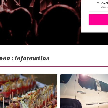
Zwei
der 
Club
lona : Information