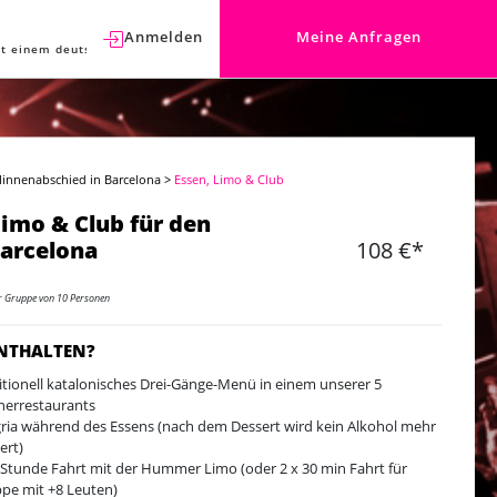
Anmelden
Meine Anfragen
t einem deutschen Berater sprechen.
linnenabschied in Barcelona
>
Essen, Limo & Club
Limo & Club für den
Barcelona
108 €*
er Gruppe von 10 Personen
ENTHALTEN?
itionell katalonisches Drei-Gänge-Menü in einem unserer 5
nerrestaurants
ria während des Essens (nach dem Dessert wird kein Alkohol mehr
ert)
 Stunde Fahrt mit der Hummer Limo (oder 2 x 30 min Fahrt für
pe mit +8 Leuten)