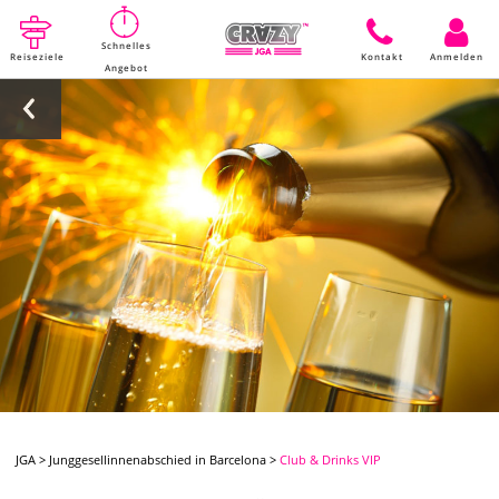
Schnelles
Reiseziele
Kontakt
Anmelden
Angebot
JGA
>
Junggesellinnenabschied in Barcelona
>
Club & Drinks VIP