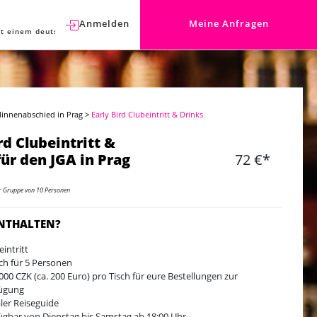
Anmelden
Meine Anfragen
t einem deutschen Berater sprechen.
linnenabschied in Prag
>
Early Bird Clubeintritt & Drinks
rd Clubeintritt &
für den JGA in Prag
72 €*
er Gruppe von 10 Personen
ENTHALTEN?
eintritt
sch für 5 Personen
5000 CZK (ca. 200 Euro) pro Tisch für eure Bestellungen zur
ügung
ler Reiseguide
ügbar von Dienstag bis Samstag ab 18:00 Uhr