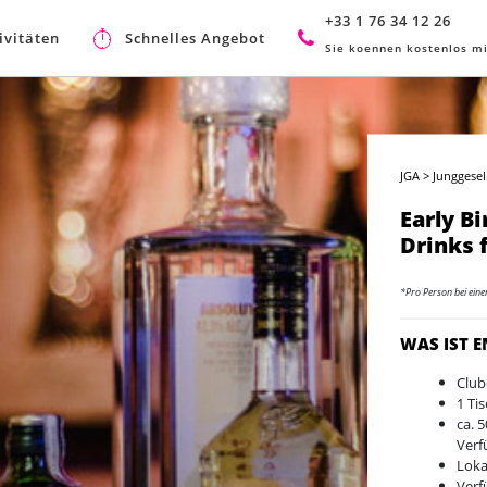
+33 1 76 34 12 26
ivitäten
Schnelles Angebot
Sie koennen kostenlos mi
JGA
>
Junggesel
Early Bi
Drinks 
*Pro Person bei ein
WAS IST 
Club
1 Ti
ca. 
Verf
Loka
Verf