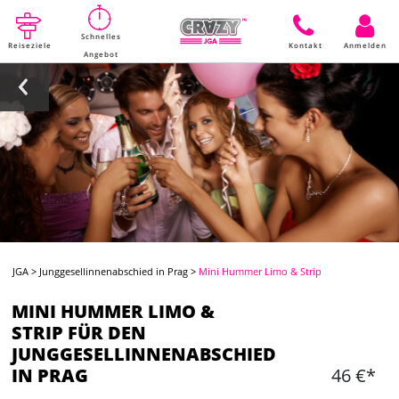
Schnelles
Reiseziele
Kontakt
Anmelden
Angebot
JGA
>
Junggesellinnenabschied in Prag
>
Mini Hummer Limo & Strip
MINI HUMMER LIMO &
STRIP FÜR DEN
JUNGGESELLINNENABSCHIED
IN PRAG
46 €*