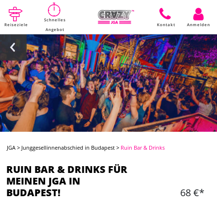
Schnelles
Reiseziele
Kontakt
Anmelden
Angebot
JGA
>
Junggesellinnenabschied in Budapest
>
Ruin Bar & Drinks
RUIN BAR & DRINKS FÜR
MEINEN JGA IN
BUDAPEST!
68 €*